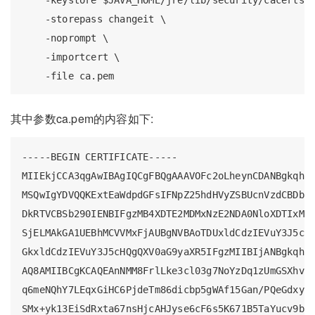
    -storepass changeit \

    -noprompt \

    -importcert \

其中参数ca.pem的内容如下:
-----BEGIN CERTIFICATE-----

MIIEkjCCA3qgAwIBAgIQCgFBQgAAAVOFc2oLheynCDANBgkqhki
MSQwIgYDVQQKExtEaWdpdGFsIFNpZ25hdHVyZSBUcnVzdCBDby4
DkRTVCBSb290IENBIFgzMB4XDTE2MDMxNzE2NDA0NloXDTIxMDM
SjELMAkGA1UEBhMCVVMxFjAUBgNVBAoTDUxldCdzIEVuY3J5cHQ
GkxldCdzIEVuY3J5cHQgQXV0aG9yaXR5IFgzMIIBIjANBgkqhki
AQ8AMIIBCgKCAQEAnNMM8FrlLke3cl03g7NoYzDq1zUmGSXhvb4
q6meNQhY7LEqxGiHC6PjdeTm86dicbp5gWAf15Gan/PQeGdxyGk
SMx+yk13EiSdRxta67nsHjcAHJyse6cF6s5K671B5TaYucv9bTy